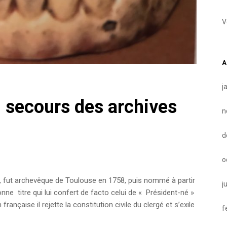
V
A
j
u secours des archives
n
d
o
ise, fut archevêque de Toulouse en 1758, puis nommé à partir
j
e titre qui lui confert de facto celui de « Président-né »
ançaise il rejette la constitution civile du clergé et s’exile
f