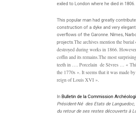
exiled to London where he died in 1806.
This popular man had greatly contribute
construction of a dyke and very elegant
overflows of the Garonne. Nîmes, Narbon
The archives mention the burial 
projects.
destroyed during works in 1866. However ex
coffin and its remains.
The most surprising
teeth in …. Porcelain de Sèvres … « This 
the 1770s ». It seems that it was made b
reign of Louis XVI ».
In
Bulletin de la Commission Archéologi
Président-Né des Etats de Languedoc, d
du retour de ses restes découverts à 