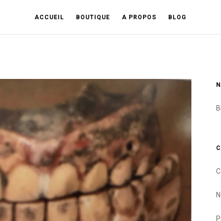
ACCUEIL
BOUTIQUE
A PROPOS
BLOG
N
B
C
C
N
P