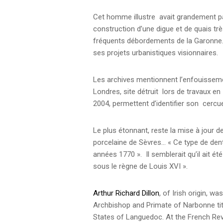
Cet homme illustre avait grandement par
construction d’une digue et de quais tr
fréquents débordements de la Garonne. N
ses projets urbanistiques visionnaires.
Les archives mentionnent l’enfouissem
Londres, site détruit lors de travaux e
2004, permettent d’identifier son cercue
Le plus étonnant, reste la mise à jour d
porcelaine de Sèvres… « Ce type de dent
années 1770 ». Il semblerait qu’il ait é
sous le règne de Louis XVI ».
Arthur Richard Dillon
, of Irish origin, 
Archbishop and Primate of Narbonne titl
States of Languedoc. At the French Revol