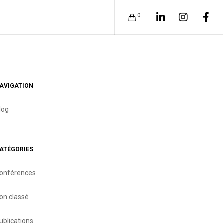
0
AVIGATION
log
ATÉGORIES
onférences
on classé
ublications