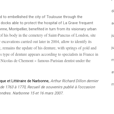
d
d to embellished the city of Toulouse through the
 docks able to protect the hospital of La Grave frequent
a
ne, Montpellier, benefited in turn from its visionary urban
of his body in the cemetery of Saint-Pancras of London, site
j
cavations carried out later in 2004, allow to identify its
, remains the update of his denture, with springs of gold and
j
type of denture appears according to specialists in France in
m
y Nicolas de Chemont « famous Parisian dentist under the
a
que et Littéraire de Narbonne,
Arthur Richard Dillon dernier
m
e 1763 à 1770, Recueil de souvenirs publié à l’occasion
Londres. Narbonne 15 et 16 mars 2007.