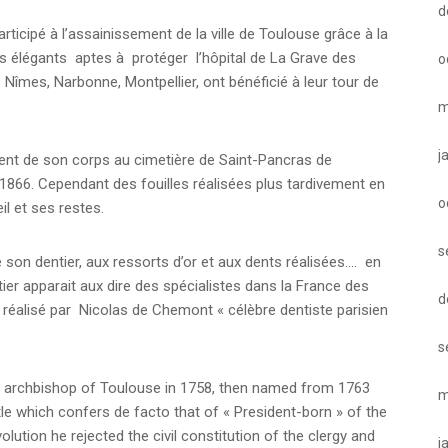
d
ticipé à l’assainissement de la ville de Toulouse grâce à la
ès élégants aptes à protéger l’hôpital de La Grave des
o
îmes, Narbonne, Montpellier, ont bénéficié à leur tour de
m
j
ent de son corps au cimetière de Saint-Pancras de
n 1866. Cependant des fouilles réalisées plus tardivement en
o
il et ses restes.
s
e son dentier, aux ressorts d’or et aux dents réalisées…. en
ier apparait aux dire des spécialistes dans la France des
d
té réalisé par Nicolas de Chemont « célèbre dentiste parisien
s
was archbishop of Toulouse in 1758, then named from 1763
m
e which confers de facto that of « President-born » of the
ution he rejected the civil constitution of the clergy and
j