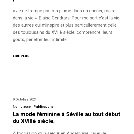
« Je ne trempe pas ma plume dans un encrier, mais
dans la vie ». Blaise Cendrars. Pour ma part c’est la vie
des autres qui m’inspire et plus particulièrement celle
des toulousains du XVIIè siècle, comprendre leurs
gouts, pénétrer leur intimité…
LIRE PLUS
9 Octobre 2021
Non classé
Publications
La mode féminine à Séville au tout début
du XVIIIè siècle.
A l’occasion d’un séjour en Andalousie, j’ai eu le