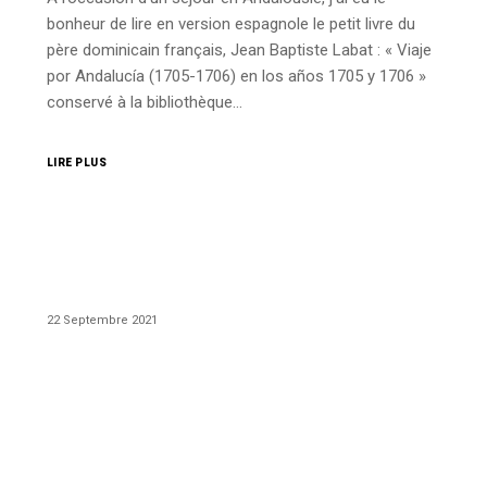
bonheur de lire en version espagnole le petit livre du
père dominicain français, Jean Baptiste Labat : « Viaje
por Andalucía (1705-1706) en los años 1705 y 1706 »
conservé à la bibliothèque…
LIRE PLUS
22 Septembre 2021
Publications
Salon du livre Rare et de l’Objet d’Art
Chers amis, n’oubliez pas de vous rendre nombreux au
prestigieux salon « Livres rares et objets d’art » qui se
tiendra du 24 au 26 septembre à Paris au « Grand