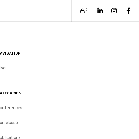
0
AVIGATION
log
ATÉGORIES
onférences
on classé
ublications