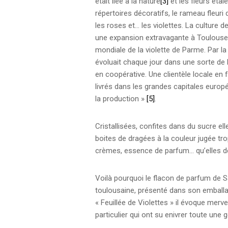
était liée à la nature
[3]
et les fleurs étaie
répertoires décoratifs, le rameau fleuri 
les roses et… les violettes. La culture d
une expansion extravagante à Toulouse, au
mondiale de la violette de Parme. Par la 
évoluait chaque jour dans une sorte de
en coopérative. Une clientèle locale en 
livrés dans les grandes capitales europé
la production »
[5]
.
Cristallisées, confites dans du sucre el
boites de dragées à la couleur jugée tr
crèmes, essence de parfum… qu’elles de
Voilà pourquoi le flacon de parfum de 
toulousaine, présenté dans son emballag
« Feuillée de Violettes » il évoque merv
particulier qui ont su enivrer toute une g