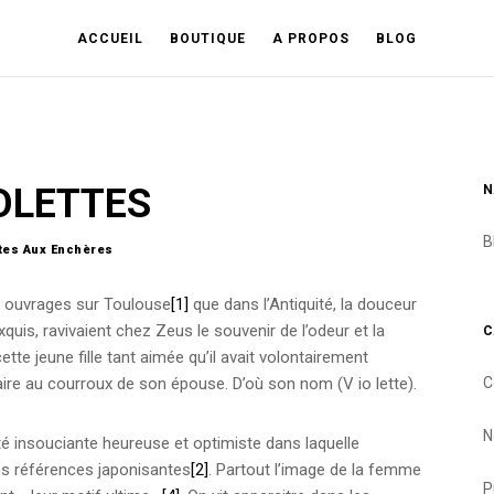
ACCUEIL
BOUTIQUE
A PROPOS
BLOG
IOLETTES
N
B
tes Aux Enchères
s ouvrages sur Toulouse
[1]
que dans l’Antiquité, la douceur
quis, ravivaient chez Zeus le souvenir de l’odeur et la
C
ette jeune fille tant aimée qu’il avait volontairement
C
ire au courroux de son épouse. D’où son nom (V io lette).
N
té insouciante heureuse et optimiste dans laquelle
es références japonisantes
[2]
. Partout l’image de la femme
P