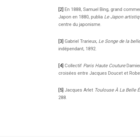
[2]
En 1888, Samuel Bing, grand commerçan
Japon en 1880, publia
Le Japon artisti
centre du japonisme.
[3]
Gabriel Trarieux,
Le Songe de la belle
indépendant, 1892.
[4]
Collectif
Paris Haute Couture
Damien 
croisées entre Jacques Doucet et Rober
[5]
Jacques Arlet
Toulouse À La Belle 
288.