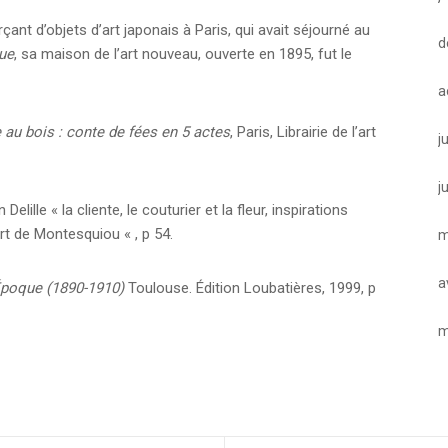
t d’objets d’art japonais à Paris, qui avait séjourné au
d
que
, sa maison de l’art nouveau, ouverte en 1895, fut le
a
 au bois : conte de fées en 5 actes
, Paris, Librairie de l’art
j
j
Delille « la cliente, le couturier et la fleur, inspirations
t de Montesquiou « , p 54.
m
a
Époque (1890-1910)
Toulouse. Édition Loubatières, 1999, p
m