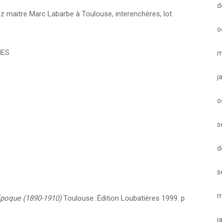
d
 maitre Marc Labarbe à Toulouse, interenchères, lot
o
NES
m
j
o
s
d
s
m
Époque (1890-1910)
Toulouse. Édition Loubatières 1999. p
j