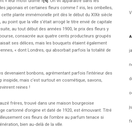
nt « leur motif ultime »
[4]
. On vit apparaitre dans les
des japonais et certaines fleurs comme l’ iris, les ombelles,
V
e cette plante immémorielle prit dès le début du XIXè siècle
 point que la ville s’était arrogé le titre envié de capitale
suite, au tout début des années 1900, le prix des fleurs y
 bourse, consacrée aux quatre cents producteurs groupés
A
faisait ses délices, mais les bouquets étaient également
ennes, « dont Londres, qui absorbait parfois la totalité de
j
n
les devenaient bonbons, agrémentant parfois l’intérieur des
d
op insipide, mais c’est surtout en cosmétique, savons,
vinrent reines !
o
Sauzé frères, trouvé dans une maison bourgeoise
j
e cartonné d’origine et daté de 1920, est émouvant. Titré
eilleusement ces fleurs de l’ombre au parfum tenace si
f
énération, bien au-delà de la ville.